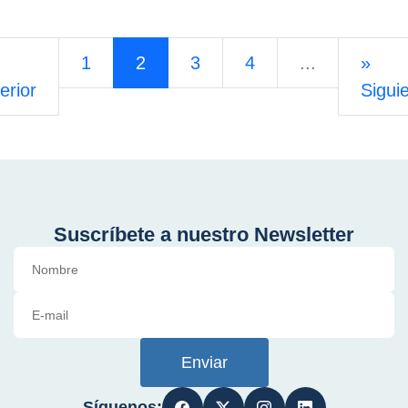
1
2
3
4
...
»
erior
Sigui
Suscríbete a nuestro Newsletter
Enviar
Síguenos: