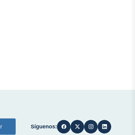
Síguenos:
r