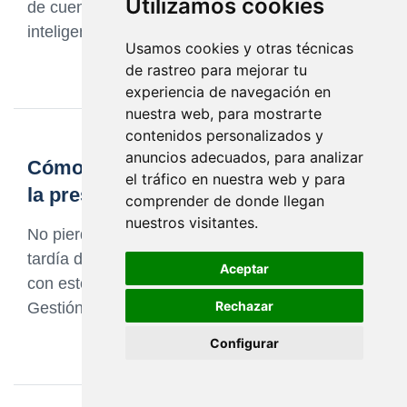
Utilizamos cookies
de cuentas. Optimiza tus finanzas de manera
inteligente
Usamos cookies y otras técnicas
de rastreo para mejorar tu
experiencia de navegación en
nuestra web, para mostrarte
contenidos personalizados y
anuncios adecuados, para analizar
Cómo evitar multas por retrasos en
el tráfico en nuestra web y para
la presentación de impuestos
comprender de donde llegan
nuestros visitantes.
No pierdas tu dinero en multas por presentación
tardía de impuestos. Descubre cómo evitarlas
Aceptar
con estos consejos de expertos en finanzas en
Rechazar
Gestión de Cuentas
Configurar